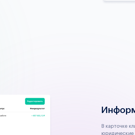
Информ
В карточке кл
юридические 