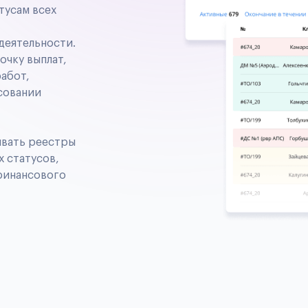
тусам всех
деятельности.
чку выплат,
абот,
совании
ивать реестры
 статусов,
 финансового