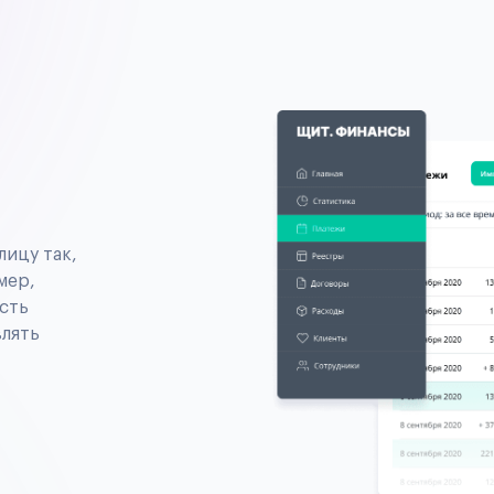
лицу так,
мер,
сть
влять