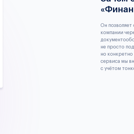
«Финан
Он позволяет
компании чер
документообо
не просто по
но конкретно
сервиса мы вн
с учётом тонк